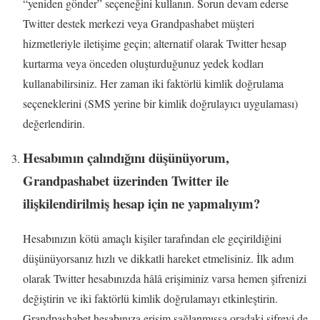
“yeniden gönder” seçeneğini kullanın. Sorun devam ederse
Twitter destek merkezi veya Grandpashabet müşteri
hizmetleriyle iletişime geçin; alternatif olarak Twitter hesap
kurtarma veya önceden oluşturduğunuz yedek kodları
kullanabilirsiniz. Her zaman iki faktörlü kimlik doğrulama
seçeneklerini (SMS yerine bir kimlik doğrulayıcı uygulaması)
değerlendirin.
Hesabımın çalındığını düşünüyorum,
Grandpashabet üzerinden Twitter ile
ilişkilendirilmiş hesap için ne yapmalıyım?
Hesabınızın kötü amaçlı kişiler tarafından ele geçirildiğini
düşünüyorsanız hızlı ve dikkatli hareket etmelisiniz. İlk adım
olarak Twitter hesabınızda hâlâ erişiminiz varsa hemen şifrenizi
değiştirin ve iki faktörlü kimlik doğrulamayı etkinleştirin.
Grandpashabet hesabınıza erişim sağlanmışsa oradaki şifreyi de