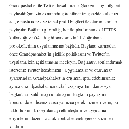
Grandpashabet ile Twitter hesabınızı bağlarken hangi bilgilerin
paylaşıldığını izin ekranında görebilirsiniz; genelde kullanıcı
adı, e‑posta adresi ve temel profil bilgileri ile oturum kartları
paylaşılır. Bağlantı güvenliği, her iki platformun da HTTPS
kullandığı ve OAuth gibi standart kimlik doğrulama
protokollerinin uygulanmasına bağlıdır. Bağlantı kurmadan
önce Grandpashabet’in gizlilik politikasını ve Twitter’ın
uygulama izin açıklamasını inceleyin. Bağlantıyı sonlandırmak
isterseniz Twitter hesabınızın “Uygulamalar ve oturumlar”
ayarlarından Grandpashabet’in erişimini iptal edebilirsiniz;
ayrıca Grandpashabet içindeki hesap ayarlarından sosyal
bağlantıları kaldırmayı unutmayın. Bağlantı paylaşımı
konusunda endişeniz varsa yalnızca gerekli izinleri verin, iki
faktörlü kimlik doğrulamayı etkinleştirin ve uygulama
erişimlerini düzenli olarak kontrol ederek gereksiz izinleri
kaldırın.