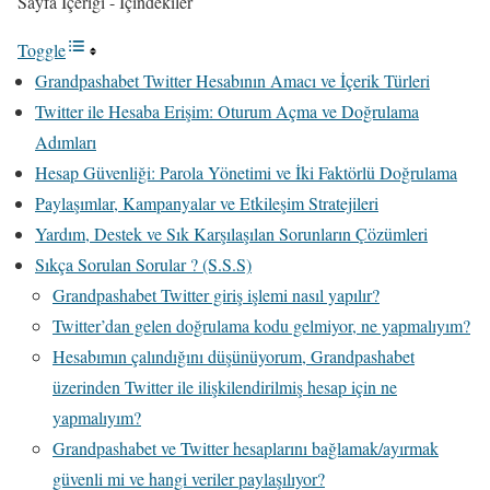
Sayfa İçeriği - İçindekiler
Toggle
Grandpashabet Twitter Hesabının Amacı ve İçerik Türleri
Twitter ile Hesaba Erişim: Oturum Açma ve Doğrulama
Adımları
Hesap Güvenliği: Parola Yönetimi ve İki Faktörlü Doğrulama
Paylaşımlar, Kampanyalar ve Etkileşim Stratejileri
Yardım, Destek ve Sık Karşılaşılan Sorunların Çözümleri
Sıkça Sorulan Sorular ? (S.S.S)
Grandpashabet Twitter giriş işlemi nasıl yapılır?
Twitter’dan gelen doğrulama kodu gelmiyor, ne yapmalıyım?
Hesabımın çalındığını düşünüyorum, Grandpashabet
üzerinden Twitter ile ilişkilendirilmiş hesap için ne
yapmalıyım?
Grandpashabet ve Twitter hesaplarını bağlamak/ayırmak
güvenli mi ve hangi veriler paylaşılıyor?