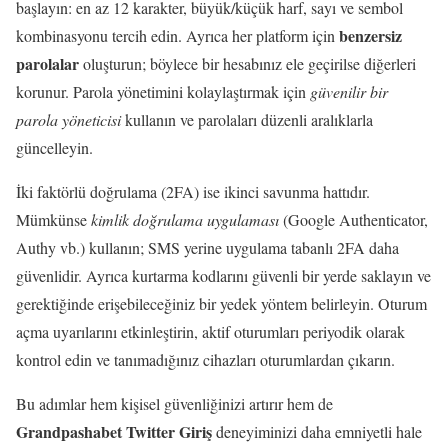
başlayın: en az 12 karakter, büyük/küçük harf, sayı ve sembol
benzersiz
kombinasyonu tercih edin. Ayrıca her platform için
parolalar
oluşturun; böylece bir hesabınız ele geçirilse diğerleri
korunur. Parola yönetimini kolaylaştırmak için
güvenilir bir
parola yöneticisi
kullanın ve parolaları düzenli aralıklarla
güncelleyin.
İki faktörlü doğrulama (2FA) ise ikinci savunma hattıdır.
Mümkünse
kimlik doğrulama uygulaması
(Google Authenticator,
Authy vb.) kullanın; SMS yerine uygulama tabanlı 2FA daha
güvenlidir. Ayrıca kurtarma kodlarını güvenli bir yerde saklayın ve
gerektiğinde erişebileceğiniz bir yedek yöntem belirleyin. Oturum
açma uyarılarını etkinleştirin, aktif oturumları periyodik olarak
kontrol edin ve tanımadığınız cihazları oturumlardan çıkarın.
Bu adımlar hem kişisel güvenliğinizi artırır hem de
Grandpashabet Twitter Giriş
deneyiminizi daha emniyetli hale