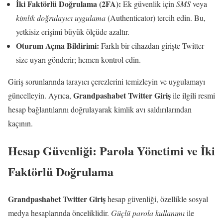
İki Faktörlü Doğrulama (2FA):
Ek güvenlik için
SMS
veya
kimlik doğrulayıcı uygulama
(Authenticator) tercih edin. Bu,
yetkisiz erişimi büyük ölçüde azaltır.
Oturum Açma Bildirimi:
Farklı bir cihazdan girişte Twitter
size uyarı gönderir; hemen kontrol edin.
Giriş sorunlarında tarayıcı çerezlerini temizleyin ve uygulamayı
Grandpashabet Twitter Giriş
güncelleyin. Ayrıca,
ile ilgili resmi
hesap bağlantılarını doğrulayarak kimlik avı saldırılarından
kaçının.
Hesap Güvenliği: Parola Yönetimi ve İki
Faktörlü Doğrulama
Grandpashabet Twitter Giriş
hesap güvenliği, özellikle sosyal
medya hesaplarında önceliklidir.
Güçlü parola kullanımı
ile