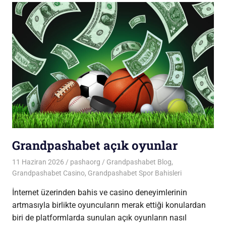
Grandpashabet açık oyunlar
11 Haziran 2026
pashaorg
Grandpashabet Blog
,
Grandpashabet Casino
,
Grandpashabet Spor Bahisleri
İnternet üzerinden bahis ve casino deneyimlerinin
artmasıyla birlikte oyuncuların merak ettiği konulardan
biri de platformlarda sunulan açık oyunların nasıl