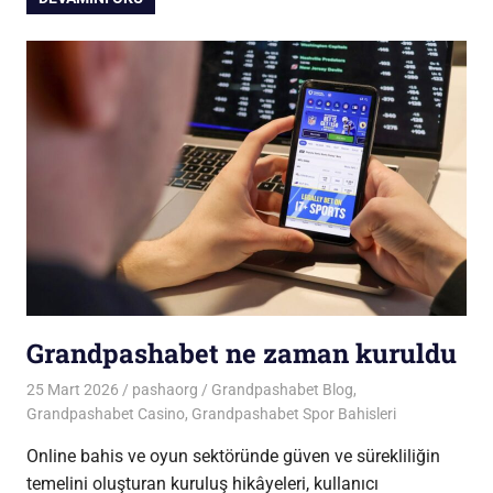
Grandpashabet ne zaman kuruldu
25 Mart 2026
pashaorg
Grandpashabet Blog
,
Grandpashabet Casino
,
Grandpashabet Spor Bahisleri
Online bahis ve oyun sektöründe güven ve sürekliliğin
temelini oluşturan kuruluş hikâyeleri, kullanıcı