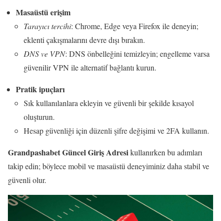
Masaüstü erişim
Tarayıcı tercihi
: Chrome, Edge veya Firefox ile deneyin;
eklenti çakışmalarını devre dışı bırakın.
DNS ve VPN
: DNS önbelleğini temizleyin; engelleme varsa
güvenilir VPN ile alternatif bağlantı kurun.
Pratik ipuçları
Sık kullanılanlara ekleyin ve güvenli bir şekilde kısayol
oluşturun.
Hesap güvenliği için düzenli şifre değişimi ve 2FA kullanın.
Grandpashabet Güncel Giriş Adresi
kullanırken bu adımları
takip edin; böylece mobil ve masaüstü deneyiminiz daha stabil ve
güvenli olur.