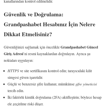
kanallarından kontrol edilmelidir.
Güvenlik ve Doğrulama:
Grandpashabet Hesabınız İçin Nelere
Dikkat Etmelisiniz?
Grandpashabet Güncel
Güvenliğinizi sağlamak için öncelikle
Giriş Adresi
’ni resmi kaynaklardan doğrulayın. Ayrıca şu
noktaları uygulayın:
HTTPS
ve site sertifikasını kontrol edin; tarayıcıdaki kilit
simgesi güven işaretidir.
Güçlü ve benzersiz şifre kullanın; mümkünse
şifre yöneticisi
tercih edin.
İki faktörlü kimlik doğrulama (2FA) aktifleştirin; böylece hesap
ele geçirilme riski düşer.