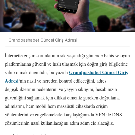
Grandpashabet Güncel Giriş Adresi
İnternette erişim sorunlarının sık yaşandığı günlerde bahis ve oyun
platformlarına güvenli ve hızlı ulaşmak için doğru giriş bilgilerine
Grandpashabet Güncel Giriş
sahip olmak önemlidir; bu yazıda
Adresi
‘nin nasıl ve nereden kontrol edileceğini, adres
değişikliklerinin nedenlerini ve yaygın sıklığını, hesabınızın
güvenliğini sağlamak için dikkat etmeniz gereken doğrulama
adımlarını, hem mobil hem masaüstü cihazlarda erişim
yöntemlerini ve engellemelerle karşılaştığınızda VPN ile DNS
çözümlerinin nasıl kullanılacağını adım adım ele alacağız.