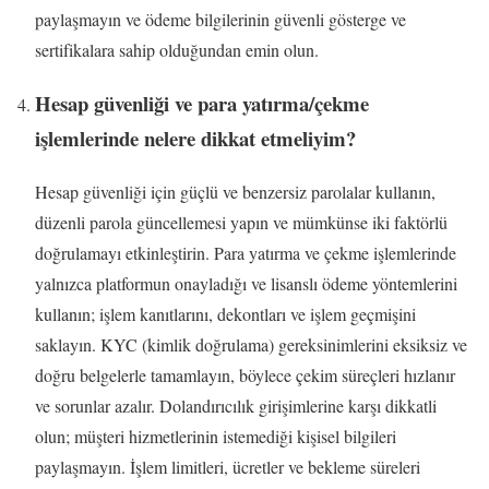
paylaşmayın ve ödeme bilgilerinin güvenli gösterge ve
sertifikalara sahip olduğundan emin olun.
Hesap güvenliği ve para yatırma/çekme
işlemlerinde nelere dikkat etmeliyim?
Hesap güvenliği için güçlü ve benzersiz parolalar kullanın,
düzenli parola güncellemesi yapın ve mümkünse iki faktörlü
doğrulamayı etkinleştirin. Para yatırma ve çekme işlemlerinde
yalnızca platformun onayladığı ve lisanslı ödeme yöntemlerini
kullanın; işlem kanıtlarını, dekontları ve işlem geçmişini
saklayın. KYC (kimlik doğrulama) gereksinimlerini eksiksiz ve
doğru belgelerle tamamlayın, böylece çekim süreçleri hızlanır
ve sorunlar azalır. Dolandırıcılık girişimlerine karşı dikkatli
olun; müşteri hizmetlerinin istemediği kişisel bilgileri
paylaşmayın. İşlem limitleri, ücretler ve bekleme süreleri