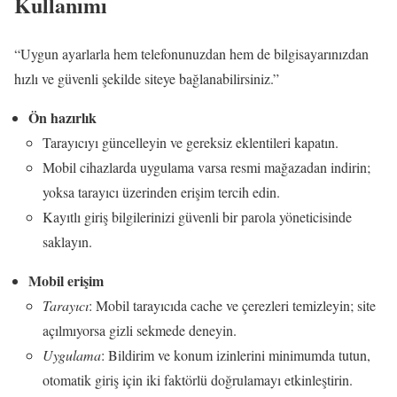
Kullanımı
“Uygun ayarlarla hem telefonunuzdan hem de bilgisayarınızdan
hızlı ve güvenli şekilde siteye bağlanabilirsiniz.”
Ön hazırlık
Tarayıcıyı güncelleyin ve gereksiz eklentileri kapatın.
Mobil cihazlarda uygulama varsa resmi mağazadan indirin;
yoksa tarayıcı üzerinden erişim tercih edin.
Kayıtlı giriş bilgilerinizi güvenli bir parola yöneticisinde
saklayın.
Mobil erişim
Tarayıcı
: Mobil tarayıcıda cache ve çerezleri temizleyin; site
açılmıyorsa gizli sekmede deneyin.
Uygulama
: Bildirim ve konum izinlerini minimumda tutun,
otomatik giriş için iki faktörlü doğrulamayı etkinleştirin.