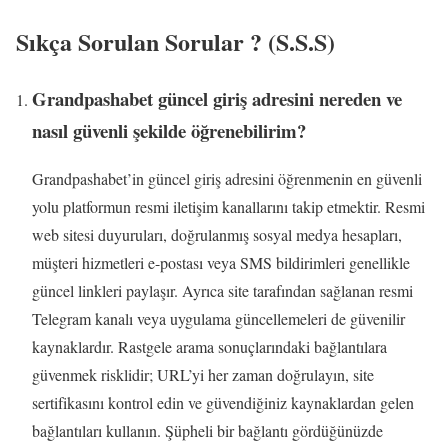
Sıkça Sorulan Sorular ? (S.S.S)
Grandpashabet güncel giriş adresini nereden ve
nasıl güvenli şekilde öğrenebilirim?
Grandpashabet’in güncel giriş adresini öğrenmenin en güvenli
yolu platformun resmi iletişim kanallarını takip etmektir. Resmi
web sitesi duyuruları, doğrulanmış sosyal medya hesapları,
müşteri hizmetleri e-postası veya SMS bildirimleri genellikle
güncel linkleri paylaşır. Ayrıca site tarafından sağlanan resmi
Telegram kanalı veya uygulama güncellemeleri de güvenilir
kaynaklardır. Rastgele arama sonuçlarındaki bağlantılara
güvenmek risklidir; URL’yi her zaman doğrulayın, site
sertifikasını kontrol edin ve güvendiğiniz kaynaklardan gelen
bağlantıları kullanın. Şüpheli bir bağlantı gördüğünüzde