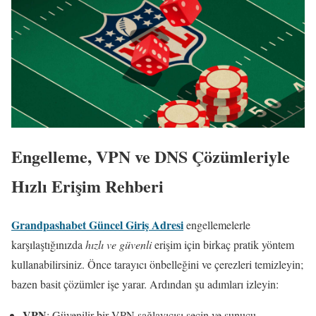
Engelleme, VPN ve DNS Çözümleriyle
Hızlı Erişim Rehberi
Grandpashabet Güncel Giriş Adresi
engellemelerle
karşılaştığınızda
hızlı ve güvenli
erişim için birkaç pratik yöntem
kullanabilirsiniz. Önce tarayıcı önbelleğini ve çerezleri temizleyin;
bazen basit çözümler işe yarar. Ardından şu adımları izleyin:
VPN
: Güvenilir bir VPN sağlayıcısı seçin ve sunucu